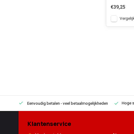
€39,25
Vergelij
Hoge s
Eenvoudig betalen
- veel betaalmogelijkheden
Klantenservice