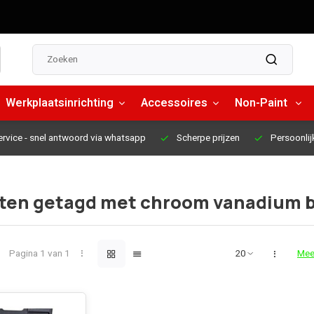
Werkplaatsinrichting
Accessoires
Non-Paint
ervice
- snel antwoord via whatsapp
Scherpe prijzen
Persoonlij
ten getagd met chroom vanadium b
Pagina 1 van 1
Mee