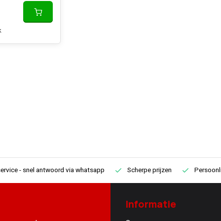
k
ervice
- snel antwoord via whatsapp
Scherpe prijzen
Persoonli
Informatie