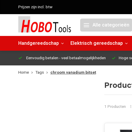
Prijzen zijn incl. btw
Alle categorieën
Handgereedschap
Elektrisch gereedschap
Eenvoudig betalen
- veel betaalmogelijkheden
Hoge s
Home
Tags
chroom vanadium bitset
Produc
1 Producten