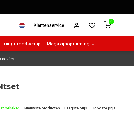
0
Klantenservice
Tuingereedschap
Magazijnopruiming
k advies
itset
st bekeken
Nieuwste producten
Laagste prijs
Hoogste prijs