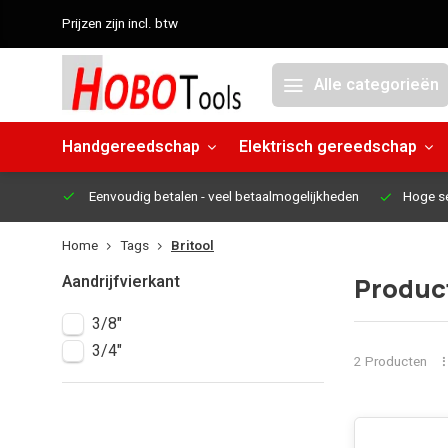
Prijzen zijn incl. btw
Alle categorieën
Handgereedschap
Elektrisch gereedschap
Eenvoudig betalen
- veel betaalmogelijkheden
Hoge s
Home
Tags
Britool
Aandrijfvierkant
Produc
3/8"
3/4"
2 Producten