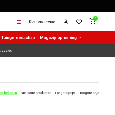
0
Klantenservice
Tuingereedschap
Magazijnopruiming
k advies
st bekeken
Nieuwste producten
Laagste prijs
Hoogste prijs