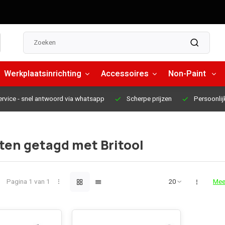
Werkplaatsinrichting
Accessoires
Non-Paint
ervice
- snel antwoord via whatsapp
Scherpe prijzen
Persoonlij
ten getagd met Britool
Pagina 1 van 1
Mee