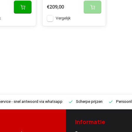
€209,00
k
Vergelijk
ervice
- snel antwoord via whatsapp
Scherpe prijzen
Persoonli
Informatie