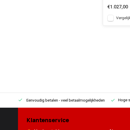
€1.027,00
Vergelij
Hoge s
Eenvoudig betalen
- veel betaalmogelijkheden
Klantenservice