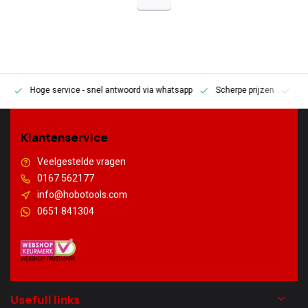
Hoge service
- snel antwoord via whatsapp
Scherpe prijzen
Pe
en
Klantenservice
Veelgestelde vragen
0167 562177
info@hobotools.com
0651 841304
Usefull links