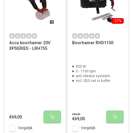
-22%
Accu boorhamer 20V
Boorhamer RHD1150
XPSERIES - LRH755
850 W
0 - 1100 tpm
anti vibratie systeem
incl. SDS set in koffer
€89,00
€69,00
€69,00
Vergelijk
Vergelijk