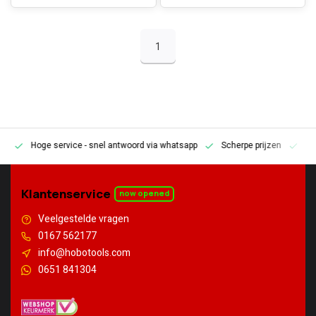
1
Hoge service
- snel antwoord via whatsapp
Scherpe prijzen
Pe
en
Klantenservice
now opened
Veelgestelde vragen
0167 562177
info@hobotools.com
0651 841304