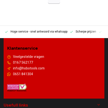
Hoge service
- snel antwoord via whatsapp
Scherpe prijzen
Pe
en
Klantenservice
Veelgestelde vragen
0167 562177
info@hobotools.com
0651 841304
Usefull links