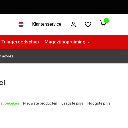
0
Klantenservice
Tuingereedschap
Magazijnopruiming
k advies
el
st bekeken
Nieuwste producten
Laagste prijs
Hoogste prijs