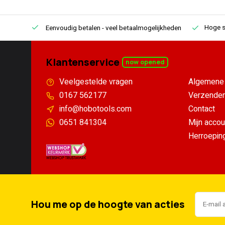
Hoge s
Eenvoudig betalen
- veel betaalmogelijkheden
Klantenservice
now opened
Veelgestelde vragen
Algemene 
0167 562177
Verzenden
info@hobotools.com
Contact
0651 841304
Mijn accou
Herroepin
Hou me op de hoogte van acties