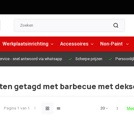
Werkplaatsinrichting
Accessoires
Non-Paint
ervice
- snel antwoord via whatsapp
Scherpe prijzen
Persoonlij
ten getagd met barbecue met deks
Pagina 1 van 1
Mee