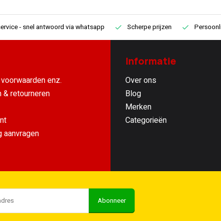
ervice
- snel antwoord via whatsapp
Scherpe prijzen
Persoonli
Informatie
voorwaarden enz.
Over ons
 & retourneren
Blog
Merken
nt
Categorieën
g aanvragen
Abonneer