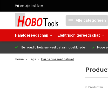
Prijzen zijn incl. btw
Alle categorieën
Handgereedschap
Elektrisch gereedschap
Eenvoudig betalen
- veel betaalmogelijkheden
Hoge s
Home
Tags
barbecue met deksel
Produc
0 Producten