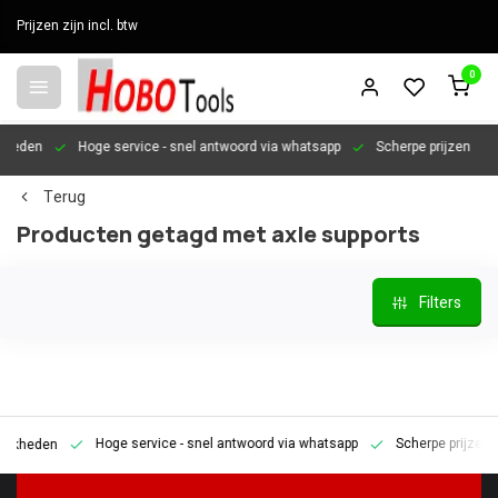
Prijzen zijn incl. btw
0
den
Hoge service
- snel antwoord via whatsapp
Scherpe prijzen
Per
Terug
Producten getagd met axle supports
Filters
Hoge service
- snel antwoord via whatsapp
Scherpe prijzen
P
eden