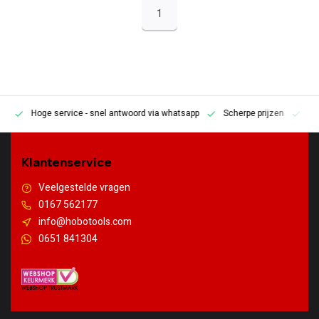
1
Hoge service
- snel antwoord via whatsapp
Scherpe prijzen
Pe
en
Klantenservice
Veelgestelde vragen
0167 562177
info@hobotools.com
0651 841304