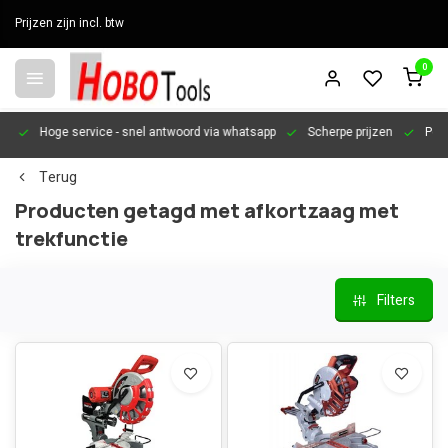
Prijzen zijn incl. btw
0
en
Hoge service
- snel antwoord via whatsapp
Scherpe prijzen
Pers
Terug
Producten getagd met afkortzaag met
trekfunctie
Filters