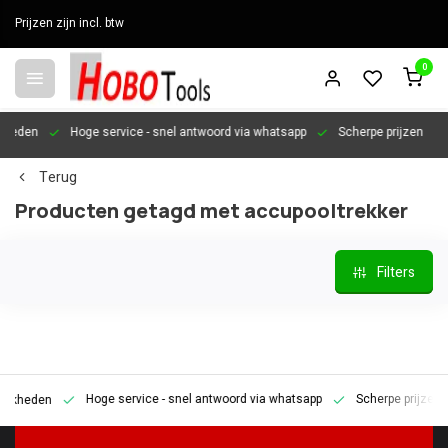
Prijzen zijn incl. btw
0
en
Hoge service
- snel antwoord via whatsapp
Scherpe prijzen
Per
Terug
Producten getagd met accupooltrekker
Filters
Hoge service
- snel antwoord via whatsapp
Scherpe prijzen
P
den