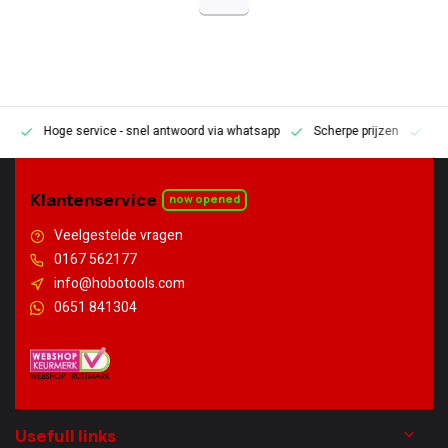
Hoge service
- snel antwoord via whatsapp
Scherpe prijzen
Pe
en
Klantenservice
now opened
Veelgestelde vragen
0167 562177
info@hobotools.com
0651 841304
Usefull links