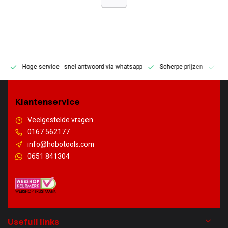
Hoge service
- snel antwoord via whatsapp
Scherpe prijzen
Pe
en
Klantenservice
Veelgestelde vragen
0167 562177
info@hobotools.com
0651 841304
Usefull links