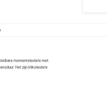
n
rstelbare momentsleutels met
nsduur. Het zijn kliksleutels