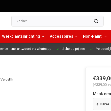
Werkplaatsinrichting
Accessoires
Non-Paint
ervice
- snel antwoord via whatsapp
Scherpe prijzen
Persoonlij
€339,0
Vergelijk
(€339,00
In
Maak een