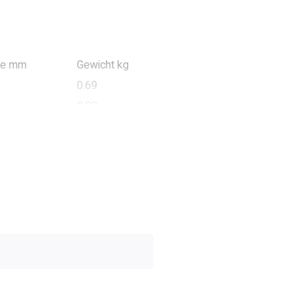
te mm
Gewicht kg
0.69
0.88
1.4
2.0