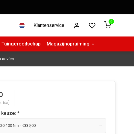
0
Klantenservice
Tuingereedschap
Magazijnopruiming
k advies
0
)
cl. btw
 keuze:
*