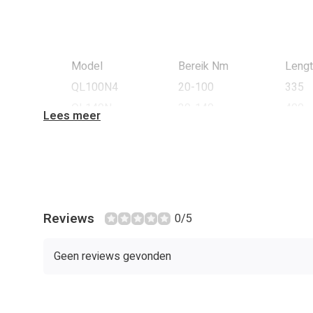
Model
Bereik Nm
Leng
QL100N4
20-100
335
QL140N
30-140
400
Lees meer
QL200N4
40-200
490
QL280N-1/2
40-280
695
Reviews
0/5
Geen reviews gevonden