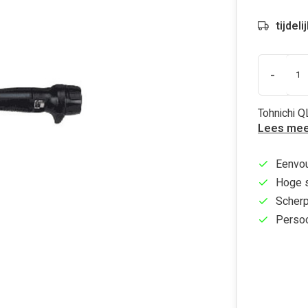
tijdel
-
Tohnichi Q
Lees mee
Eenvou
Hoge s
Scherp
Persoo