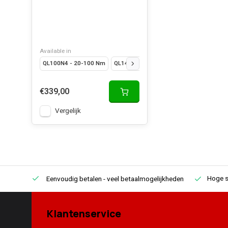
Available in
QL100N4 - 20-100 Nm
QL140N - 30-140 Nm
QL200N4 - 40-2
€339,00
Vergelijk
Hoge s
Eenvoudig betalen
- veel betaalmogelijkheden
Klantenservice