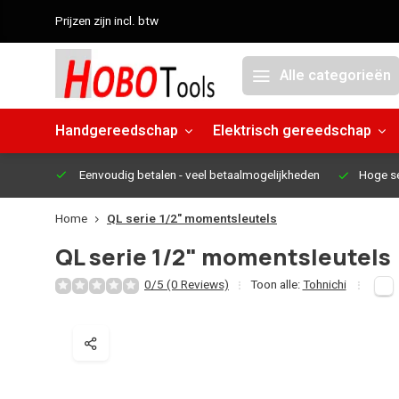
Prijzen zijn incl. btw
Alle categorieën
Handgereedschap
Elektrisch gereedschap
Eenvoudig betalen
- veel betaalmogelijkheden
Hoge s
Home
QL serie 1/2" momentsleutels
QL serie 1/2" momentsleutels
0/5 (0 Reviews)
Toon alle:
Tohnichi