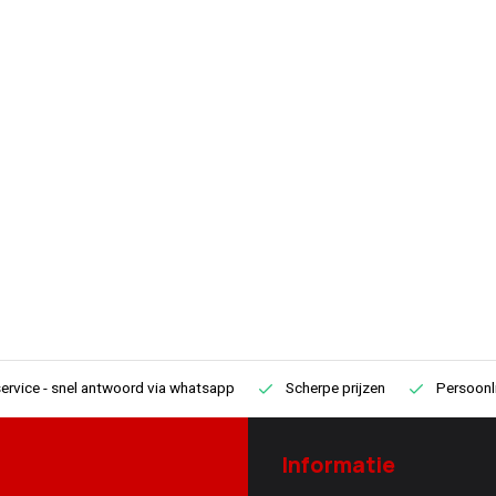
00 Nm
QL280N-1/2 - 40-280 Nm
ervice
- snel antwoord via whatsapp
Scherpe prijzen
Persoonli
Informatie