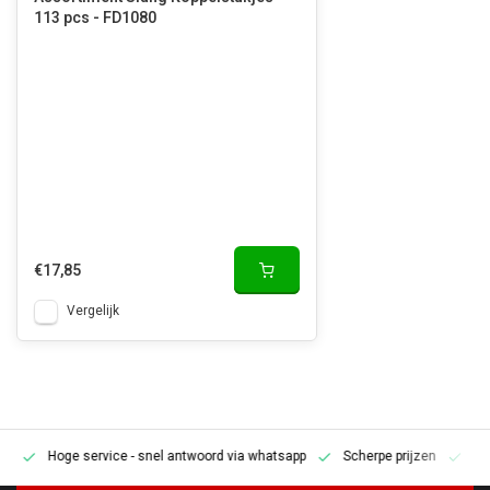
113 pcs - FD1080
€17,85
Vergelijk
Hoge service
- snel antwoord via whatsapp
Scherpe prijzen
Pe
en