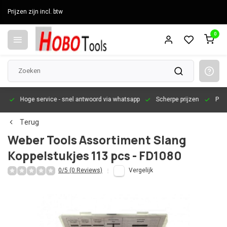
Prijzen zijn incl. btw
0
en
Hoge service
- snel antwoord via whatsapp
Scherpe prijzen
Pers
Terug
Weber Tools Assortiment Slang
Koppelstukjes 113 pcs - FD1080
0/5 (0 Reviews)
Vergelijk