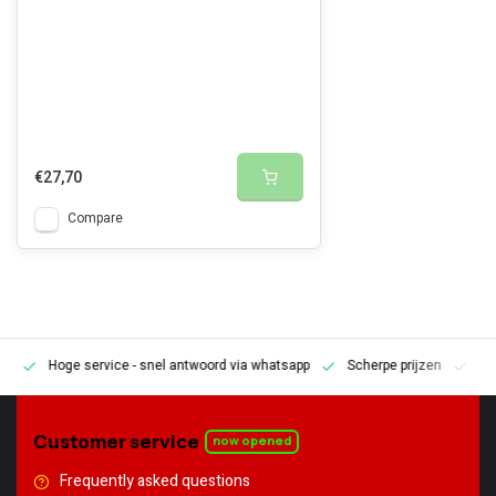
€27,70
Compare
Hoge service
- snel antwoord via whatsapp
Scherpe prijzen
Pe
en
Customer service
now opened
Frequently asked questions