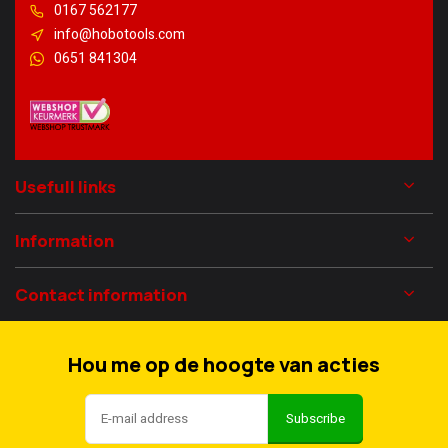
0167 562177
info@hobotools.com
0651 841304
Usefull links
Information
Contact information
Hou me op de hoogte van acties
Subscribe