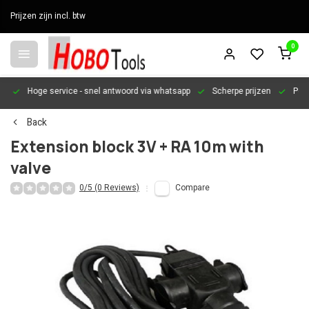
Prijzen zijn incl. btw
0
en
Hoge service
- snel antwoord via whatsapp
Scherpe prijzen
Pers
Back
Extension block 3V + RA 10m with
valve
0/5 (0 Reviews)
Compare