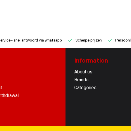
ervice
- snel antwoord via whatsapp
Scherpe prijzen
Persoonli
Information
About us
Brands
t
Categories
ithdrawal