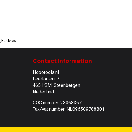
jk advies
Contact information
Hobotools.nl
Leerlooierij 7
4651 SM, Steenbergen
Nederland
COC number: 23068367
Tax/vat number: NL096509788B01