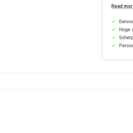
Read mor
Eenvou
Hoge s
Scherp
Persoo