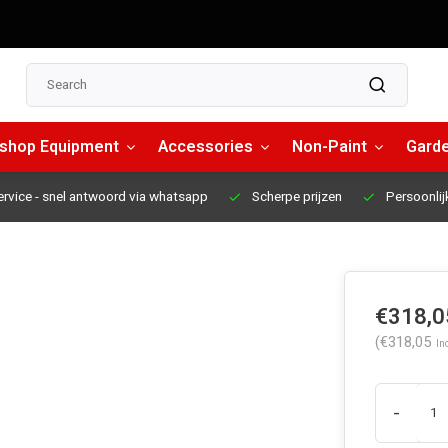
shop Equipment
Accessories
Non-Paint
Garde
ervice
- snel antwoord via whatsapp
Scherpe prijzen
Persoonlij
€318,0
(€318,05
Inc
-