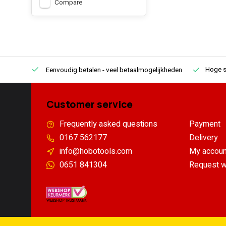
Compare
Hoge s
Eenvoudig betalen
- veel betaalmogelijkheden
Customer service
Frequently asked questions
Payment
0167 562177
Delivery
info@hobotools.com
My accoun
0651 841304
Request w