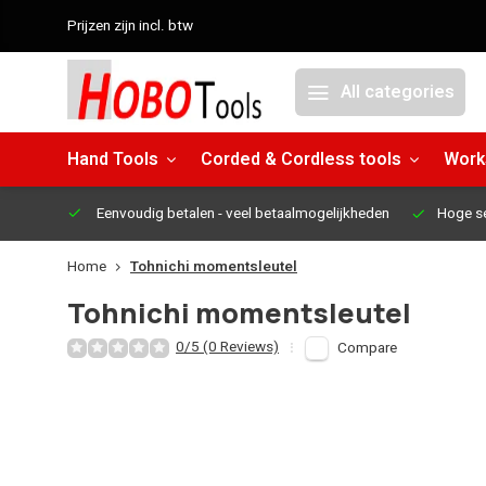
Prijzen zijn incl. btw
All categories
Hand Tools
Corded & Cordless tools
Work
Eenvoudig betalen
- veel betaalmogelijkheden
Hoge s
Home
Tohnichi momentsleutel
Tohnichi momentsleutel
0/5 (0 Reviews)
Compare