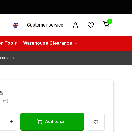
0
Customer service
n Tools
Warehouse Clearance
k advies
5
)
l. tax
+
Add to cart