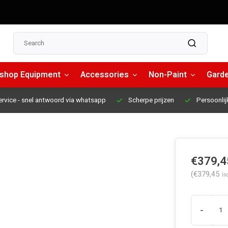
shop Equipment
Accessories
Non-Paint
Garde
ervice
- snel antwoord via whatsapp
Scherpe prijzen
Persoonlij
€379,4
(€379,45
Inc
-