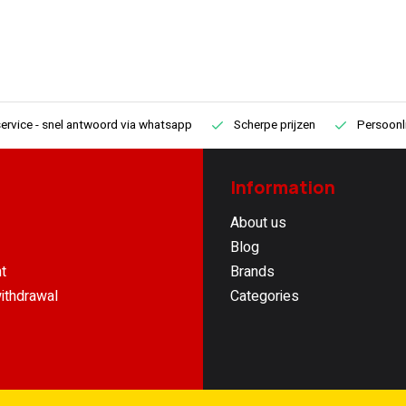
ervice
- snel antwoord via whatsapp
Scherpe prijzen
Persoonli
Information
About us
Blog
t
Brands
ithdrawal
Categories