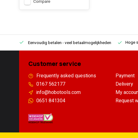
Compare
Hoge s
Eenvoudig betalen
- veel betaalmogelijkheden
Customer service
Frequently asked questions
Payment
0167 562177
Delivery
info@hobotools.com
My accoun
0651 841304
Request w