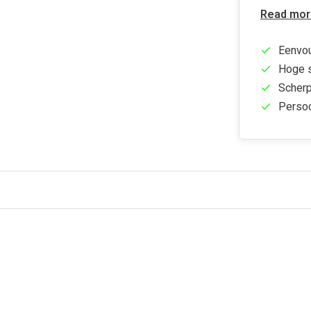
Read mor
Eenvou
Hoge s
Scherp
Persoo