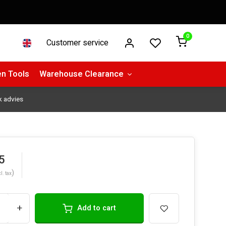
0
Customer service
n Tools
Warehouse Clearance
k advies
5
)
l. tax
+
Add to cart