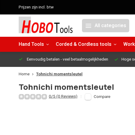
Prijzen zijn incl. btw
All categories
Hand Tools
Corded & Cordless tools
Work
Eenvoudig betalen
- veel betaalmogelijkheden
Hoge s
Home
Tohnichi momentsleutel
Tohnichi momentsleutel
0/5 (0 Reviews)
Compare