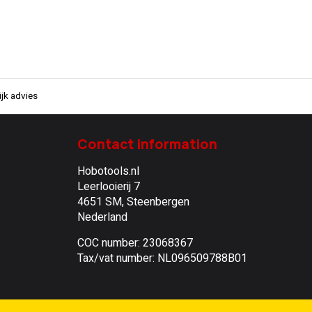
jk advies
Contact information
Hobotools.nl
Leerlooierij 7
4651 SM, Steenbergen
Nederland
COC number: 23068367
Tax/vat number: NL096509788B01