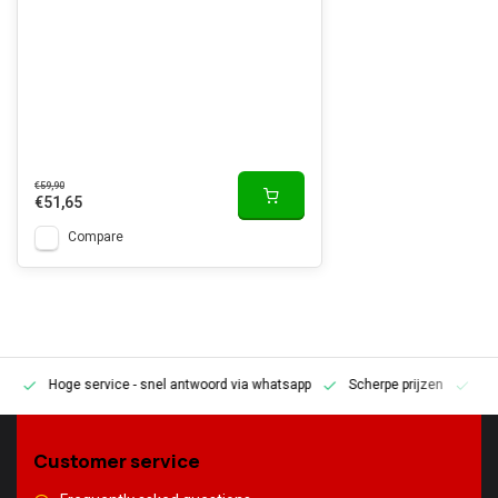
€59,90
€51,65
Compare
Hoge service
- snel antwoord via whatsapp
Scherpe prijzen
Pe
en
Customer service