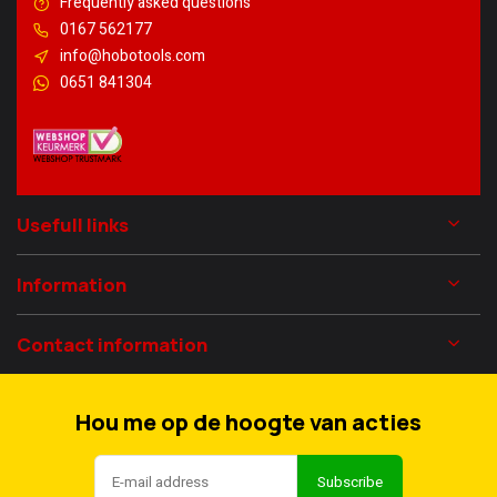
Frequently asked questions
0167 562177
info@hobotools.com
0651 841304
Usefull links
Information
Contact information
Hou me op de hoogte van acties
Subscribe