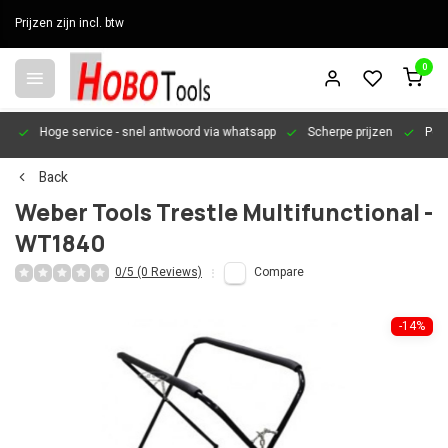
Prijzen zijn incl. btw
0
en
Hoge service
- snel antwoord via whatsapp
Scherpe prijzen
Pers
Back
Weber Tools Trestle Multifunctional -
WT1840
0/5 (0 Reviews)
Compare
-14%