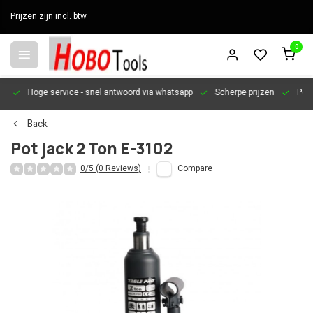
Prijzen zijn incl. btw
0
en
Hoge service
- snel antwoord via whatsapp
Scherpe prijzen
Pers
Back
Pot jack 2 Ton E-3102
0/5 (0 Reviews)
Compare