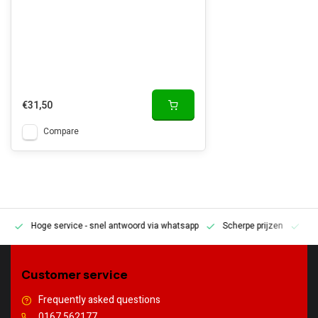
€31,50
Compare
Hoge service
- snel antwoord via whatsapp
Scherpe prijzen
Pe
en
Customer service
Frequently asked questions
0167 562177