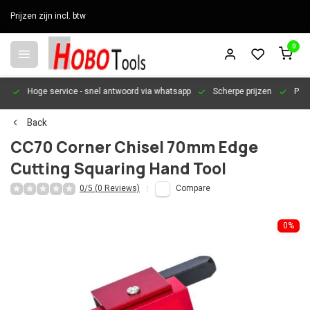
Prijzen zijn incl. btw
0
en
Hoge service
- snel antwoord via whatsapp
Scherpe prijzen
Pers
Back
CC70 Corner Chisel 70mm Edge
Cutting Squaring Hand Tool
0/5 (0 Reviews)
Compare
0%