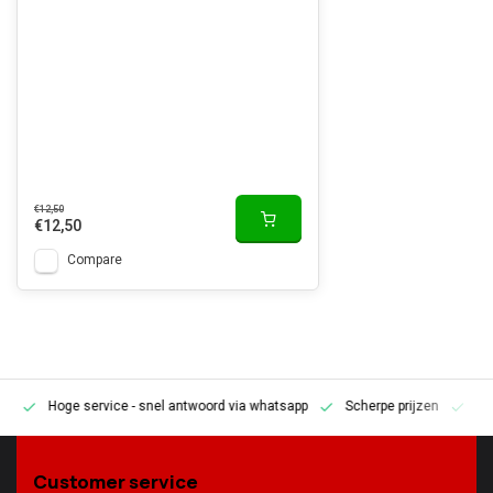
€12,50
€12,50
Compare
Hoge service
- snel antwoord via whatsapp
Scherpe prijzen
Pe
en
Customer service