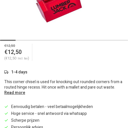
€12,50
€12,50
(€12,50
)
Incl. tax
1-4 days
This corner chisel is used for knocking out rounded corners from a
routed hinge recess. Hit once with a mallet and pare out waste.
Read more
Eenvoudig betalen - veel betaalmogelijkheden
Hoge service - snel antwoord via whatsapp
Scherpe prijzen
Persoonlijk advies