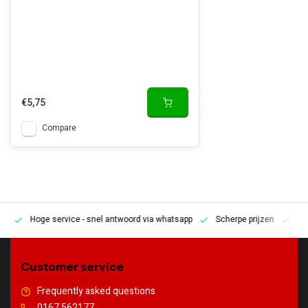
€5,75
Compare
Hoge service
- snel antwoord via whatsapp
Scherpe prijzen
Pe
en
Customer service
Frequently asked questions
0167 562177