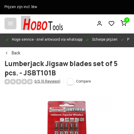
Prijzen zijn incl. btw
0
en
Hoge service
- snel antwoord via whatsapp
Scherpe prijzen
Pers
Back
Lumberjack Jigsaw blades set of 5
pcs. - JSBT101B
0/5 (0 Reviews)
Compare