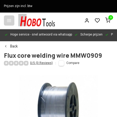
Prijzen zijn incl. btw
0
en
Hoge service
- snel antwoord via whatsapp
Scherpe prijzen
Pers
Back
Flux core welding wire MMW0909
0/5 (0 Reviews)
Compare