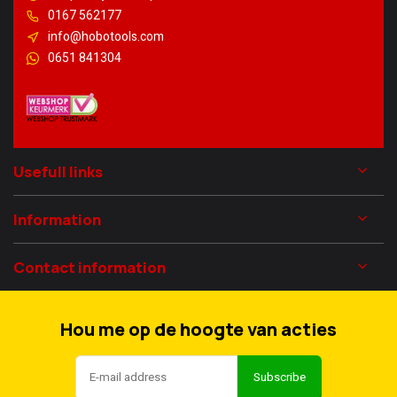
0167 562177
info@hobotools.com
0651 841304
Usefull links
Information
Contact information
Hou me op de hoogte van acties
Subscribe