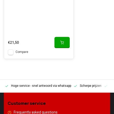
€21,50
Compare
Hoge service
- snel antwoord via whatsapp
Scherpe prijzen
Pe
en
Customer service
Frequently asked questions