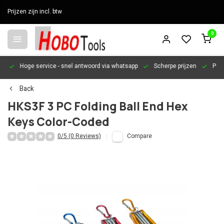
Prijzen zijn incl. btw
0
en
Hoge service
- snel antwoord via whatsapp
Scherpe prijzen
Pers
Back
HKS3F 3 PC Folding Ball End Hex
Keys Color-Coded
0/5 (0 Reviews)
Compare