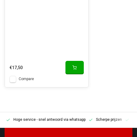
€17,50
Compare
Hoge service
- snel antwoord via whatsapp
Scherpe prijzen
Pe
en