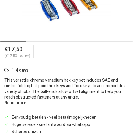
€17,50
(€17,50
)
Incl. tax
1-4 days
This versatile chrome vanadium hex key set includes SAE and
metric folding ball point hex keys and Torx keys to accommodate a
variety of jobs. The ball-ends allow offset alignment to help you
reach obstructed fasteners at any angle.
Read more
Eenvoudig betalen - veel betaalmogelijkheden
Hoge service - snel antwoord via whatsapp
Scherpe prijzen