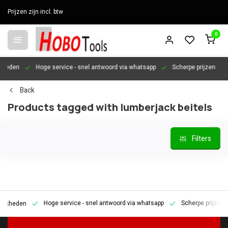
Prijzen zijn incl. btw
0
en
Hoge service
- snel antwoord via whatsapp
Scherpe prijzen
Per
Back
Products tagged with lumberjack beitels
Filters
Hoge service
- snel antwoord via whatsapp
Scherpe prijzen
P
den