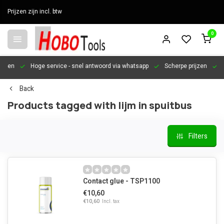
Prijzen zijn incl. btw
0
en
Hoge service
- snel antwoord via whatsapp
Scherpe prijzen
Pers
Back
Products tagged with lijm in spuitbus
Filters
Contact glue - TSP1100
€10,60
€10,60
Incl. tax