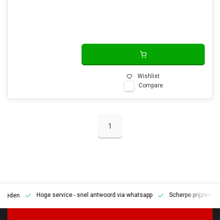
Wishlist
Compare
1
Hoge service
- snel antwoord via whatsapp
Scherpe prijzen
Pe
en