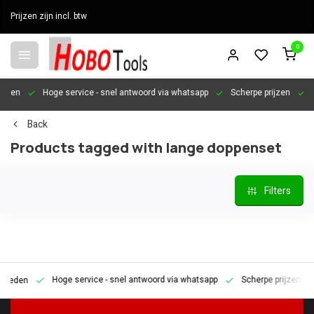
Prijzen zijn incl. btw
0
en
Hoge service
- snel antwoord via whatsapp
Scherpe prijzen
Pers
Back
Products tagged with lange doppenset
Filters
Hoge service
- snel antwoord via whatsapp
Scherpe prijzen
Pe
den