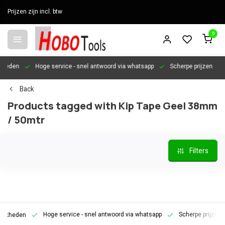
Prijzen zijn incl. btw
0
en
Hoge service
- snel antwoord via whatsapp
Scherpe prijzen
Per
Back
Products tagged with Kip Tape Geel 38mm
/ 50mtr
Filters
Hoge service
- snel antwoord via whatsapp
Scherpe prijzen
P
den