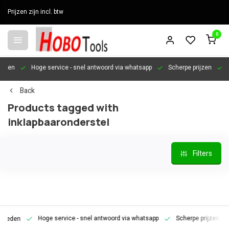
Prijzen zijn incl. btw
0
en
Hoge service
- snel antwoord via whatsapp
Scherpe prijzen
Pers
Back
Products tagged with
inklapbaaronderstel
Filters
Hoge service
- snel antwoord via whatsapp
Scherpe prijzen
Pe
den