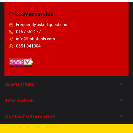
Customer service
Frequently asked questions
0167 562177
info@hobotools.com
0651 841304
Usefull links
Information
Contact information