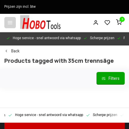
Prijzen zijn incl. btw
0
en
Hoge service
- snel antwoord via whatsapp
Scherpe prijzen
Pers
Back
Products tagged with 35cm trennsäge
Filters
Hoge service
- snel antwoord via whatsapp
Scherpe prijzen
Pe
en